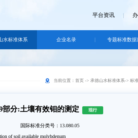
平台资讯
|
办
山水标准体系
企业名录
专题标准数据
当前位置：
首页
->
承德山水标准体系
->
标
检测 第9部分:土壤有效钼的测定
现行
国际标准分类号：13.080.05
on of soil available molybdenum